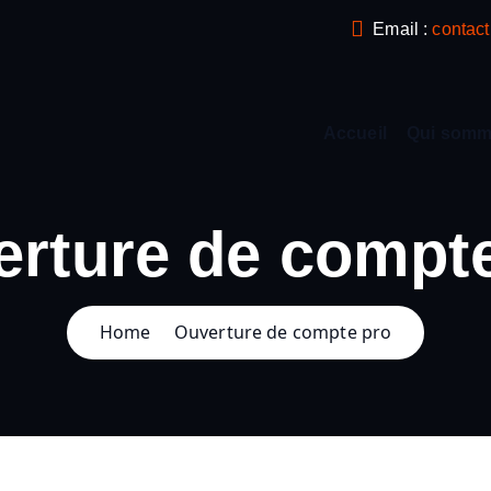
Email :
contac
Accueil
Qui somm
rture de compt
Home
Ouverture de compte pro