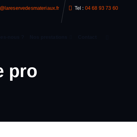
t@lareservedesmateriaux.fr
Tel :
04 68 93 73 60
es-nous ?
Nos prestations
Contact
e pro